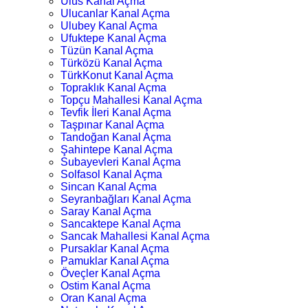
Ulus Kanal Açma
Ulucanlar Kanal Açma
Ulubey Kanal Açma
Ufuktepe Kanal Açma
Tüzün Kanal Açma
Türközü Kanal Açma
TürkKonut Kanal Açma
Topraklık Kanal Açma
Topçu Mahallesi Kanal Açma
Tevfik İleri Kanal Açma
Taşpınar Kanal Açma
Tandoğan Kanal Açma
Şahintepe Kanal Açma
Subayevleri Kanal Açma
Solfasol Kanal Açma
Sincan Kanal Açma
Seyranbağları Kanal Açma
Saray Kanal Açma
Sancaktepe Kanal Açma
Sancak Mahallesi Kanal Açma
Pursaklar Kanal Açma
Pamuklar Kanal Açma
Öveçler Kanal Açma
Ostim Kanal Açma
Oran Kanal Açma