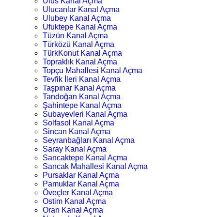
Ulus Kanal Açma
Ulucanlar Kanal Açma
Ulubey Kanal Açma
Ufuktepe Kanal Açma
Tüzün Kanal Açma
Türközü Kanal Açma
TürkKonut Kanal Açma
Topraklık Kanal Açma
Topçu Mahallesi Kanal Açma
Tevfik İleri Kanal Açma
Taşpınar Kanal Açma
Tandoğan Kanal Açma
Şahintepe Kanal Açma
Subayevleri Kanal Açma
Solfasol Kanal Açma
Sincan Kanal Açma
Seyranbağları Kanal Açma
Saray Kanal Açma
Sancaktepe Kanal Açma
Sancak Mahallesi Kanal Açma
Pursaklar Kanal Açma
Pamuklar Kanal Açma
Öveçler Kanal Açma
Ostim Kanal Açma
Oran Kanal Açma