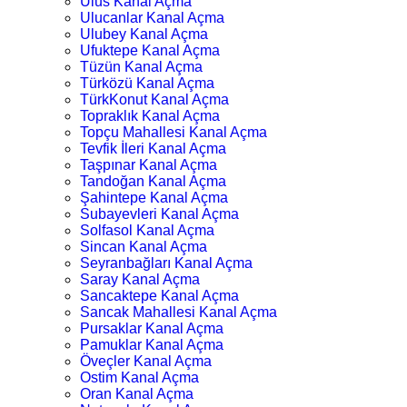
Ulus Kanal Açma
Ulucanlar Kanal Açma
Ulubey Kanal Açma
Ufuktepe Kanal Açma
Tüzün Kanal Açma
Türközü Kanal Açma
TürkKonut Kanal Açma
Topraklık Kanal Açma
Topçu Mahallesi Kanal Açma
Tevfik İleri Kanal Açma
Taşpınar Kanal Açma
Tandoğan Kanal Açma
Şahintepe Kanal Açma
Subayevleri Kanal Açma
Solfasol Kanal Açma
Sincan Kanal Açma
Seyranbağları Kanal Açma
Saray Kanal Açma
Sancaktepe Kanal Açma
Sancak Mahallesi Kanal Açma
Pursaklar Kanal Açma
Pamuklar Kanal Açma
Öveçler Kanal Açma
Ostim Kanal Açma
Oran Kanal Açma