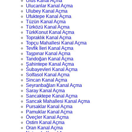
Ulus Kanal Açma
Ulucanlar Kanal Açma
Ulubey Kanal Açma
Ufuktepe Kanal Açma
Tüzün Kanal Açma
Türközü Kanal Açma
TürkKonut Kanal Açma
Topraklık Kanal Açma
Topçu Mahallesi Kanal Açma
Tevfik İleri Kanal Açma
Taşpınar Kanal Açma
Tandoğan Kanal Açma
Şahintepe Kanal Açma
Subayevleri Kanal Açma
Solfasol Kanal Açma
Sincan Kanal Açma
Seyranbağları Kanal Açma
Saray Kanal Açma
Sancaktepe Kanal Açma
Sancak Mahallesi Kanal Açma
Pursaklar Kanal Açma
Pamuklar Kanal Açma
Öveçler Kanal Açma
Ostim Kanal Açma
Oran Kanal Açma