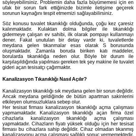
söyleyebilirsiniz. Problemin daha fazla büyümemesi için en
ufak bir sorun fark ettiğinizde bizimle iletişime geçerek
sorunun kaynağını tespit etmemizi sağlayabilirsiniz.
Söz konusu tuvalet tıkanıklığı olduğunda, çoğu kez çaresiz
kalınmaktadır. Kulaktan dolma bilgiler ile tıkanıklığı
gidermeye çalışan ev sahibi, ilk olarak pompayı kullanmayı
dener. Fakat unutulan bir detay vardır ki, tuvaletlerde
meydana gelen tıkanmalar esas olarak S borusunda
oluşmaktadır. Zamanla boruda biriken katı maddeler,
borularda tıkanıklığa neden olur. Böyle bir durum ile
karşılaşıldığında yapılması gereken tek şey makine ile tuvalet
gideri açan tesisatçı çağırmaktır.
Kanalizasyon Tıkanıklığı Nasıl Açılır?
Kanalizasyon tıkanıklığı sık meydana gelen bir sorun değildir.
Ancak meydana geldiğinde de bütün apartman sakinlerini
etkileyen olumsuzluklara sebep olur.
Her tesisat firması kanalizasyon tıkanıklığı açma çalışması
yapmamaktadır. Kanalizasyon tıkanıklığı açan firma özel
cihazlarla kanalizasyon tıkanıklığı açma çalışması
yapmaktadır. Cihazların fiyatı yüksek olduğu için her tesisat
firması bu cihazlara sahip değildir. Cihaz olmadan tıkanmış
kanalizasyonu açma çalışması sağlıklı sonuç vermemektedir.