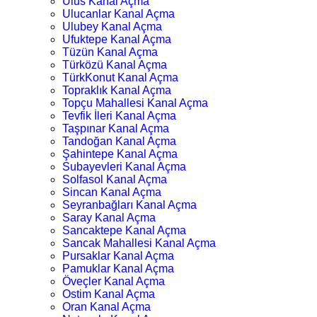
Ulus Kanal Açma
Ulucanlar Kanal Açma
Ulubey Kanal Açma
Ufuktepe Kanal Açma
Tüzün Kanal Açma
Türközü Kanal Açma
TürkKonut Kanal Açma
Topraklık Kanal Açma
Topçu Mahallesi Kanal Açma
Tevfik İleri Kanal Açma
Taşpınar Kanal Açma
Tandoğan Kanal Açma
Şahintepe Kanal Açma
Subayevleri Kanal Açma
Solfasol Kanal Açma
Sincan Kanal Açma
Seyranbağları Kanal Açma
Saray Kanal Açma
Sancaktepe Kanal Açma
Sancak Mahallesi Kanal Açma
Pursaklar Kanal Açma
Pamuklar Kanal Açma
Öveçler Kanal Açma
Ostim Kanal Açma
Oran Kanal Açma