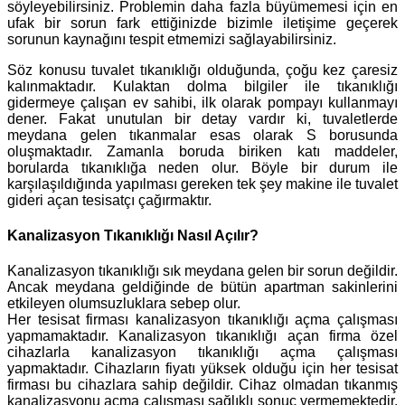
söyleyebilirsiniz. Problemin daha fazla büyümemesi için en
ufak bir sorun fark ettiğinizde bizimle iletişime geçerek
sorunun kaynağını tespit etmemizi sağlayabilirsiniz.
Söz konusu tuvalet tıkanıklığı olduğunda, çoğu kez çaresiz
kalınmaktadır. Kulaktan dolma bilgiler ile tıkanıklığı
gidermeye çalışan ev sahibi, ilk olarak pompayı kullanmayı
dener. Fakat unutulan bir detay vardır ki, tuvaletlerde
meydana gelen tıkanmalar esas olarak S borusunda
oluşmaktadır. Zamanla boruda biriken katı maddeler,
borularda tıkanıklığa neden olur. Böyle bir durum ile
karşılaşıldığında yapılması gereken tek şey makine ile tuvalet
gideri açan tesisatçı çağırmaktır.
Kanalizasyon Tıkanıklığı Nasıl Açılır?
Kanalizasyon tıkanıklığı sık meydana gelen bir sorun değildir.
Ancak meydana geldiğinde de bütün apartman sakinlerini
etkileyen olumsuzluklara sebep olur.
Her tesisat firması kanalizasyon tıkanıklığı açma çalışması
yapmamaktadır. Kanalizasyon tıkanıklığı açan firma özel
cihazlarla kanalizasyon tıkanıklığı açma çalışması
yapmaktadır. Cihazların fiyatı yüksek olduğu için her tesisat
firması bu cihazlara sahip değildir. Cihaz olmadan tıkanmış
kanalizasyonu açma çalışması sağlıklı sonuç vermemektedir.