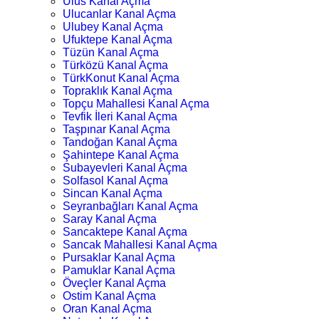
Ulus Kanal Açma
Ulucanlar Kanal Açma
Ulubey Kanal Açma
Ufuktepe Kanal Açma
Tüzün Kanal Açma
Türközü Kanal Açma
TürkKonut Kanal Açma
Topraklık Kanal Açma
Topçu Mahallesi Kanal Açma
Tevfik İleri Kanal Açma
Taşpınar Kanal Açma
Tandoğan Kanal Açma
Şahintepe Kanal Açma
Subayevleri Kanal Açma
Solfasol Kanal Açma
Sincan Kanal Açma
Seyranbağları Kanal Açma
Saray Kanal Açma
Sancaktepe Kanal Açma
Sancak Mahallesi Kanal Açma
Pursaklar Kanal Açma
Pamuklar Kanal Açma
Öveçler Kanal Açma
Ostim Kanal Açma
Oran Kanal Açma