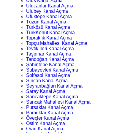
Ulus Kanal Açma
Ulucanlar Kanal Açma
Ulubey Kanal Açma
Ufuktepe Kanal Açma
Tüzün Kanal Açma
Türközü Kanal Açma
TürkKonut Kanal Açma
Topraklık Kanal Açma
Topçu Mahallesi Kanal Açma
Tevfik İleri Kanal Açma
Taşpınar Kanal Açma
Tandoğan Kanal Açma
Şahintepe Kanal Açma
Subayevleri Kanal Açma
Solfasol Kanal Açma
Sincan Kanal Açma
Seyranbağları Kanal Açma
Saray Kanal Açma
Sancaktepe Kanal Açma
Sancak Mahallesi Kanal Açma
Pursaklar Kanal Açma
Pamuklar Kanal Açma
Öveçler Kanal Açma
Ostim Kanal Açma
Oran Kanal Açma