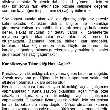
söyleyebilirsiniz. Problemin daha fazla büyümemesi için en
ufak bir sorun fark ettiğinizde bizimle iletişime geçerek
sorunun kaynağını tespit etmemizi sağlayabilirsiniz.
Söz konusu tuvalet tıkanıklığı olduğunda, çoğu kez çaresiz
kalınmaktadır. Kulaktan dolma bilgiler ile tıkanıklığı
gidermeye çalışan ev sahibi, ilk olarak pompayı kullanmayı
dener. Fakat unutulan bir detay vardır ki, tuvaletlerde
meydana gelen tıkanmalar esas olarak S borusunda
oluşmaktadır. Zamanla boruda biriken katı maddeler,
borularda tıkanıklığa neden olur. Böyle bir durum ile
karşılaşıldığında yapılması gereken tek şey makine ile tuvalet
gideri açan tesisatçı çağırmaktır.
Kanalizasyon Tıkanıklığı Nasıl Açılır?
Kanalizasyon tıkanıklığı sık meydana gelen bir sorun değildir.
Ancak meydana geldiğinde de bütün apartman sakinlerini
etkileyen olumsuzluklara sebep olur.
Her tesisat firması kanalizasyon tıkanıklığı açma çalışması
yapmamaktadır. Kanalizasyon tıkanıklığı açan firma özel
cihazlarla kanalizasyon tıkanıklığı açma çalışması
yapmaktadır. Cihazların fiyatı yüksek olduğu için her tesisat
firması bu cihazlara sahip değildir. Cihaz olmadan tıkanmış
kanalizasyonu açma çalışması sağlıklı sonuç vermemektedir.