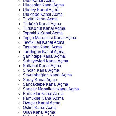
Ulus Kanal Açma
Ulucanlar Kanal Açma
Ulubey Kanal Açma
Ufuktepe Kanal Açma
Tüzün Kanal Açma
Türközü Kanal Açma
TürkKonut Kanal Açma
Topraklık Kanal Açma
Topçu Mahallesi Kanal Açma
Tevfik İleri Kanal Açma
Taşpınar Kanal Açma
Tandoğan Kanal Açma
Şahintepe Kanal Açma
Subayevleri Kanal Açma
Solfasol Kanal Açma
Sincan Kanal Açma
Seyranbağları Kanal Açma
Saray Kanal Açma
Sancaktepe Kanal Açma
Sancak Mahallesi Kanal Açma
Pursaklar Kanal Açma
Pamuklar Kanal Açma
Öveçler Kanal Açma
Ostim Kanal Açma
Oran Kanal Açma