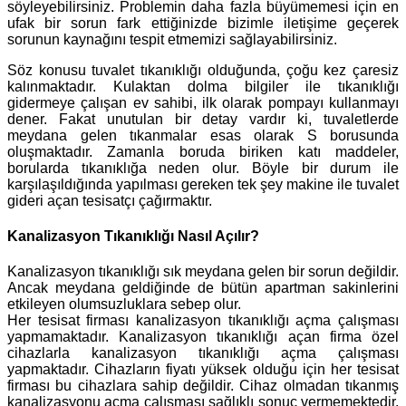
söyleyebilirsiniz. Problemin daha fazla büyümemesi için en
ufak bir sorun fark ettiğinizde bizimle iletişime geçerek
sorunun kaynağını tespit etmemizi sağlayabilirsiniz.
Söz konusu tuvalet tıkanıklığı olduğunda, çoğu kez çaresiz
kalınmaktadır. Kulaktan dolma bilgiler ile tıkanıklığı
gidermeye çalışan ev sahibi, ilk olarak pompayı kullanmayı
dener. Fakat unutulan bir detay vardır ki, tuvaletlerde
meydana gelen tıkanmalar esas olarak S borusunda
oluşmaktadır. Zamanla boruda biriken katı maddeler,
borularda tıkanıklığa neden olur. Böyle bir durum ile
karşılaşıldığında yapılması gereken tek şey makine ile tuvalet
gideri açan tesisatçı çağırmaktır.
Kanalizasyon Tıkanıklığı Nasıl Açılır?
Kanalizasyon tıkanıklığı sık meydana gelen bir sorun değildir.
Ancak meydana geldiğinde de bütün apartman sakinlerini
etkileyen olumsuzluklara sebep olur.
Her tesisat firması kanalizasyon tıkanıklığı açma çalışması
yapmamaktadır. Kanalizasyon tıkanıklığı açan firma özel
cihazlarla kanalizasyon tıkanıklığı açma çalışması
yapmaktadır. Cihazların fiyatı yüksek olduğu için her tesisat
firması bu cihazlara sahip değildir. Cihaz olmadan tıkanmış
kanalizasyonu açma çalışması sağlıklı sonuç vermemektedir.