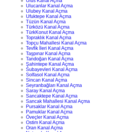
Ulus Kanal Açma
Ulucanlar Kanal Açma
Ulubey Kanal Açma
Ufuktepe Kanal Açma
Tüzün Kanal Açma
Türközü Kanal Açma
TürkKonut Kanal Açma
Topraklık Kanal Açma
Topçu Mahallesi Kanal Açma
Tevfik İleri Kanal Açma
Taşpınar Kanal Açma
Tandoğan Kanal Açma
Şahintepe Kanal Açma
Subayevleri Kanal Açma
Solfasol Kanal Açma
Sincan Kanal Açma
Seyranbağları Kanal Açma
Saray Kanal Açma
Sancaktepe Kanal Açma
Sancak Mahallesi Kanal Açma
Pursaklar Kanal Açma
Pamuklar Kanal Açma
Öveçler Kanal Açma
Ostim Kanal Açma
Oran Kanal Açma