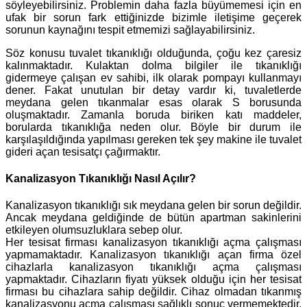
söyleyebilirsiniz. Problemin daha fazla büyümemesi için en
ufak bir sorun fark ettiğinizde bizimle iletişime geçerek
sorunun kaynağını tespit etmemizi sağlayabilirsiniz.
Söz konusu tuvalet tıkanıklığı olduğunda, çoğu kez çaresiz
kalınmaktadır. Kulaktan dolma bilgiler ile tıkanıklığı
gidermeye çalışan ev sahibi, ilk olarak pompayı kullanmayı
dener. Fakat unutulan bir detay vardır ki, tuvaletlerde
meydana gelen tıkanmalar esas olarak S borusunda
oluşmaktadır. Zamanla boruda biriken katı maddeler,
borularda tıkanıklığa neden olur. Böyle bir durum ile
karşılaşıldığında yapılması gereken tek şey makine ile tuvalet
gideri açan tesisatçı çağırmaktır.
Kanalizasyon Tıkanıklığı Nasıl Açılır?
Kanalizasyon tıkanıklığı sık meydana gelen bir sorun değildir.
Ancak meydana geldiğinde de bütün apartman sakinlerini
etkileyen olumsuzluklara sebep olur.
Her tesisat firması kanalizasyon tıkanıklığı açma çalışması
yapmamaktadır. Kanalizasyon tıkanıklığı açan firma özel
cihazlarla kanalizasyon tıkanıklığı açma çalışması
yapmaktadır. Cihazların fiyatı yüksek olduğu için her tesisat
firması bu cihazlara sahip değildir. Cihaz olmadan tıkanmış
kanalizasyonu açma çalışması sağlıklı sonuç vermemektedir.