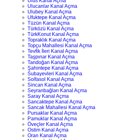
Ulus Kanal Açma
Ulucanlar Kanal Açma
Ulubey Kanal Açma
Ufuktepe Kanal Açma
Tüzün Kanal Açma
Türközü Kanal Açma
TürkKonut Kanal Açma
Topraklık Kanal Açma
Topçu Mahallesi Kanal Açma
Tevfik İleri Kanal Açma
Taşpınar Kanal Açma
Tandoğan Kanal Açma
Şahintepe Kanal Açma
Subayevleri Kanal Açma
Solfasol Kanal Açma
Sincan Kanal Açma
Seyranbağları Kanal Açma
Saray Kanal Açma
Sancaktepe Kanal Açma
Sancak Mahallesi Kanal Açma
Pursaklar Kanal Açma
Pamuklar Kanal Açma
Öveçler Kanal Açma
Ostim Kanal Açma
Oran Kanal Açma