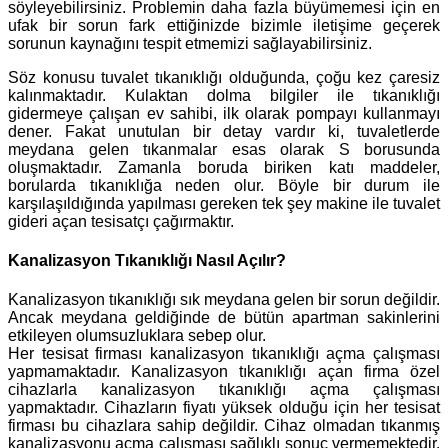
söyleyebilirsiniz. Problemin daha fazla büyümemesi için en
ufak bir sorun fark ettiğinizde bizimle iletişime geçerek
sorunun kaynağını tespit etmemizi sağlayabilirsiniz.
Söz konusu tuvalet tıkanıklığı olduğunda, çoğu kez çaresiz
kalınmaktadır. Kulaktan dolma bilgiler ile tıkanıklığı
gidermeye çalışan ev sahibi, ilk olarak pompayı kullanmayı
dener. Fakat unutulan bir detay vardır ki, tuvaletlerde
meydana gelen tıkanmalar esas olarak S borusunda
oluşmaktadır. Zamanla boruda biriken katı maddeler,
borularda tıkanıklığa neden olur. Böyle bir durum ile
karşılaşıldığında yapılması gereken tek şey makine ile tuvalet
gideri açan tesisatçı çağırmaktır.
Kanalizasyon Tıkanıklığı Nasıl Açılır?
Kanalizasyon tıkanıklığı sık meydana gelen bir sorun değildir.
Ancak meydana geldiğinde de bütün apartman sakinlerini
etkileyen olumsuzluklara sebep olur.
Her tesisat firması kanalizasyon tıkanıklığı açma çalışması
yapmamaktadır. Kanalizasyon tıkanıklığı açan firma özel
cihazlarla kanalizasyon tıkanıklığı açma çalışması
yapmaktadır. Cihazların fiyatı yüksek olduğu için her tesisat
firması bu cihazlara sahip değildir. Cihaz olmadan tıkanmış
kanalizasyonu açma çalışması sağlıklı sonuç vermemektedir.