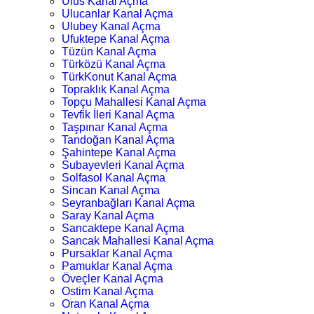
Ulus Kanal Açma
Ulucanlar Kanal Açma
Ulubey Kanal Açma
Ufuktepe Kanal Açma
Tüzün Kanal Açma
Türközü Kanal Açma
TürkKonut Kanal Açma
Topraklık Kanal Açma
Topçu Mahallesi Kanal Açma
Tevfik İleri Kanal Açma
Taşpınar Kanal Açma
Tandoğan Kanal Açma
Şahintepe Kanal Açma
Subayevleri Kanal Açma
Solfasol Kanal Açma
Sincan Kanal Açma
Seyranbağları Kanal Açma
Saray Kanal Açma
Sancaktepe Kanal Açma
Sancak Mahallesi Kanal Açma
Pursaklar Kanal Açma
Pamuklar Kanal Açma
Öveçler Kanal Açma
Ostim Kanal Açma
Oran Kanal Açma