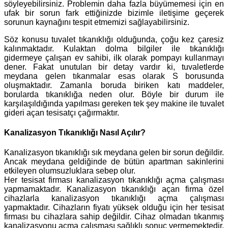
söyleyebilirsiniz. Problemin daha fazla büyümemesi için en
ufak bir sorun fark ettiğinizde bizimle iletişime geçerek
sorunun kaynağını tespit etmemizi sağlayabilirsiniz.
Söz konusu tuvalet tıkanıklığı olduğunda, çoğu kez çaresiz
kalınmaktadır. Kulaktan dolma bilgiler ile tıkanıklığı
gidermeye çalışan ev sahibi, ilk olarak pompayı kullanmayı
dener. Fakat unutulan bir detay vardır ki, tuvaletlerde
meydana gelen tıkanmalar esas olarak S borusunda
oluşmaktadır. Zamanla boruda biriken katı maddeler,
borularda tıkanıklığa neden olur. Böyle bir durum ile
karşılaşıldığında yapılması gereken tek şey makine ile tuvalet
gideri açan tesisatçı çağırmaktır.
Kanalizasyon Tıkanıklığı Nasıl Açılır?
Kanalizasyon tıkanıklığı sık meydana gelen bir sorun değildir.
Ancak meydana geldiğinde de bütün apartman sakinlerini
etkileyen olumsuzluklara sebep olur.
Her tesisat firması kanalizasyon tıkanıklığı açma çalışması
yapmamaktadır. Kanalizasyon tıkanıklığı açan firma özel
cihazlarla kanalizasyon tıkanıklığı açma çalışması
yapmaktadır. Cihazların fiyatı yüksek olduğu için her tesisat
firması bu cihazlara sahip değildir. Cihaz olmadan tıkanmış
kanalizasyonu açma çalışması sağlıklı sonuç vermemektedir.