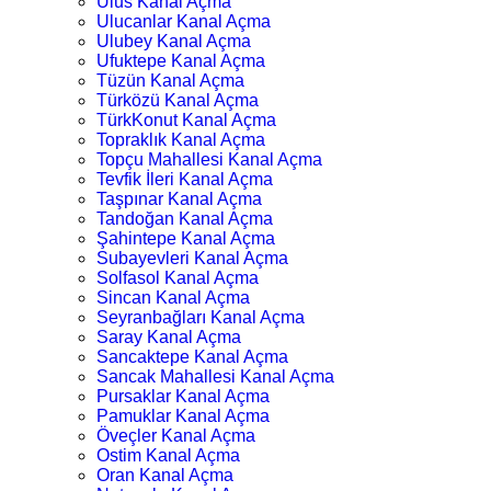
Ulus Kanal Açma
Ulucanlar Kanal Açma
Ulubey Kanal Açma
Ufuktepe Kanal Açma
Tüzün Kanal Açma
Türközü Kanal Açma
TürkKonut Kanal Açma
Topraklık Kanal Açma
Topçu Mahallesi Kanal Açma
Tevfik İleri Kanal Açma
Taşpınar Kanal Açma
Tandoğan Kanal Açma
Şahintepe Kanal Açma
Subayevleri Kanal Açma
Solfasol Kanal Açma
Sincan Kanal Açma
Seyranbağları Kanal Açma
Saray Kanal Açma
Sancaktepe Kanal Açma
Sancak Mahallesi Kanal Açma
Pursaklar Kanal Açma
Pamuklar Kanal Açma
Öveçler Kanal Açma
Ostim Kanal Açma
Oran Kanal Açma