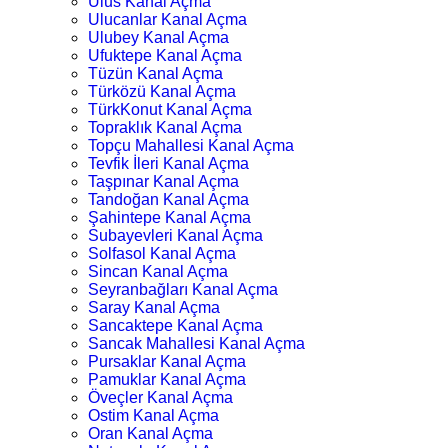
Ulus Kanal Açma
Ulucanlar Kanal Açma
Ulubey Kanal Açma
Ufuktepe Kanal Açma
Tüzün Kanal Açma
Türközü Kanal Açma
TürkKonut Kanal Açma
Topraklık Kanal Açma
Topçu Mahallesi Kanal Açma
Tevfik İleri Kanal Açma
Taşpınar Kanal Açma
Tandoğan Kanal Açma
Şahintepe Kanal Açma
Subayevleri Kanal Açma
Solfasol Kanal Açma
Sincan Kanal Açma
Seyranbağları Kanal Açma
Saray Kanal Açma
Sancaktepe Kanal Açma
Sancak Mahallesi Kanal Açma
Pursaklar Kanal Açma
Pamuklar Kanal Açma
Öveçler Kanal Açma
Ostim Kanal Açma
Oran Kanal Açma