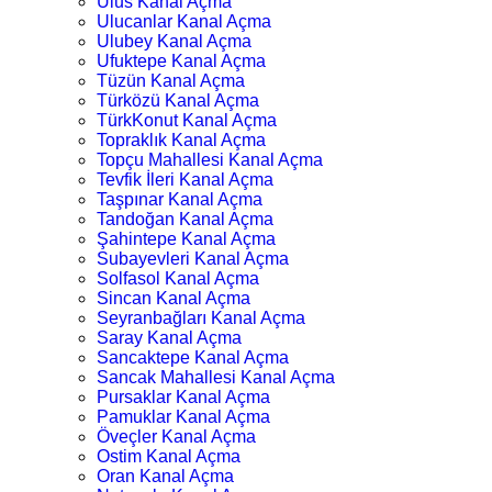
Ulus Kanal Açma
Ulucanlar Kanal Açma
Ulubey Kanal Açma
Ufuktepe Kanal Açma
Tüzün Kanal Açma
Türközü Kanal Açma
TürkKonut Kanal Açma
Topraklık Kanal Açma
Topçu Mahallesi Kanal Açma
Tevfik İleri Kanal Açma
Taşpınar Kanal Açma
Tandoğan Kanal Açma
Şahintepe Kanal Açma
Subayevleri Kanal Açma
Solfasol Kanal Açma
Sincan Kanal Açma
Seyranbağları Kanal Açma
Saray Kanal Açma
Sancaktepe Kanal Açma
Sancak Mahallesi Kanal Açma
Pursaklar Kanal Açma
Pamuklar Kanal Açma
Öveçler Kanal Açma
Ostim Kanal Açma
Oran Kanal Açma