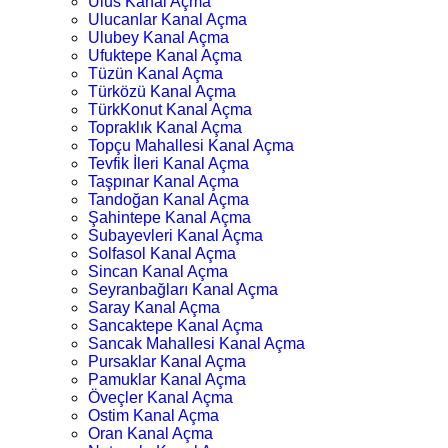
Ulus Kanal Açma
Ulucanlar Kanal Açma
Ulubey Kanal Açma
Ufuktepe Kanal Açma
Tüzün Kanal Açma
Türközü Kanal Açma
TürkKonut Kanal Açma
Topraklık Kanal Açma
Topçu Mahallesi Kanal Açma
Tevfik İleri Kanal Açma
Taşpınar Kanal Açma
Tandoğan Kanal Açma
Şahintepe Kanal Açma
Subayevleri Kanal Açma
Solfasol Kanal Açma
Sincan Kanal Açma
Seyranbağları Kanal Açma
Saray Kanal Açma
Sancaktepe Kanal Açma
Sancak Mahallesi Kanal Açma
Pursaklar Kanal Açma
Pamuklar Kanal Açma
Öveçler Kanal Açma
Ostim Kanal Açma
Oran Kanal Açma