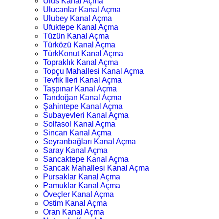
Ulus Kanal Açma
Ulucanlar Kanal Açma
Ulubey Kanal Açma
Ufuktepe Kanal Açma
Tüzün Kanal Açma
Türközü Kanal Açma
TürkKonut Kanal Açma
Topraklık Kanal Açma
Topçu Mahallesi Kanal Açma
Tevfik İleri Kanal Açma
Taşpınar Kanal Açma
Tandoğan Kanal Açma
Şahintepe Kanal Açma
Subayevleri Kanal Açma
Solfasol Kanal Açma
Sincan Kanal Açma
Seyranbağları Kanal Açma
Saray Kanal Açma
Sancaktepe Kanal Açma
Sancak Mahallesi Kanal Açma
Pursaklar Kanal Açma
Pamuklar Kanal Açma
Öveçler Kanal Açma
Ostim Kanal Açma
Oran Kanal Açma