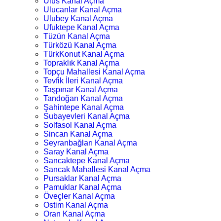
Ulus Kanal Açma
Ulucanlar Kanal Açma
Ulubey Kanal Açma
Ufuktepe Kanal Açma
Tüzün Kanal Açma
Türközü Kanal Açma
TürkKonut Kanal Açma
Topraklık Kanal Açma
Topçu Mahallesi Kanal Açma
Tevfik İleri Kanal Açma
Taşpınar Kanal Açma
Tandoğan Kanal Açma
Şahintepe Kanal Açma
Subayevleri Kanal Açma
Solfasol Kanal Açma
Sincan Kanal Açma
Seyranbağları Kanal Açma
Saray Kanal Açma
Sancaktepe Kanal Açma
Sancak Mahallesi Kanal Açma
Pursaklar Kanal Açma
Pamuklar Kanal Açma
Öveçler Kanal Açma
Ostim Kanal Açma
Oran Kanal Açma