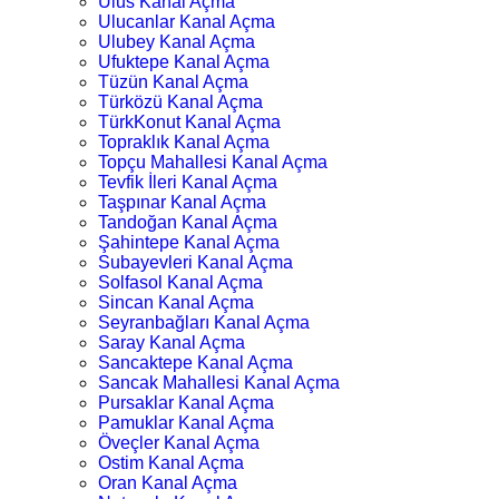
Ulus Kanal Açma
Ulucanlar Kanal Açma
Ulubey Kanal Açma
Ufuktepe Kanal Açma
Tüzün Kanal Açma
Türközü Kanal Açma
TürkKonut Kanal Açma
Topraklık Kanal Açma
Topçu Mahallesi Kanal Açma
Tevfik İleri Kanal Açma
Taşpınar Kanal Açma
Tandoğan Kanal Açma
Şahintepe Kanal Açma
Subayevleri Kanal Açma
Solfasol Kanal Açma
Sincan Kanal Açma
Seyranbağları Kanal Açma
Saray Kanal Açma
Sancaktepe Kanal Açma
Sancak Mahallesi Kanal Açma
Pursaklar Kanal Açma
Pamuklar Kanal Açma
Öveçler Kanal Açma
Ostim Kanal Açma
Oran Kanal Açma